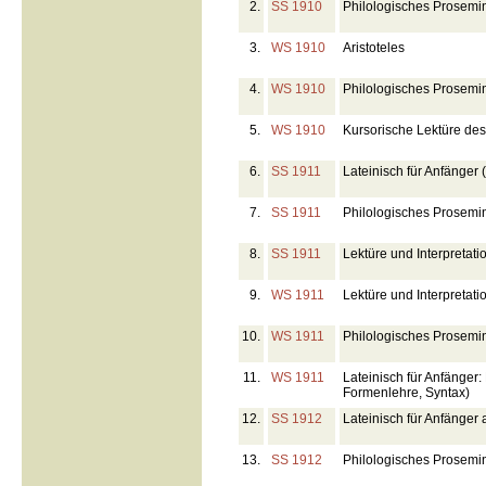
2.
SS 1910
Philologisches Prosemin
3.
WS 1910
Aristoteles
4.
WS 1910
Philologisches Prosemin
5.
WS 1910
Kursorische Lektüre des
6.
SS 1911
Lateinisch für Anfänger 
7.
SS 1911
Philologisches Prosemin
8.
SS 1911
Lektüre und Interpretati
9.
WS 1911
Lektüre und Interpretat
10.
WS 1911
Philologisches Prosemin
11.
WS 1911
Lateinisch für Anfänger:
Formenlehre, Syntax)
12.
SS 1912
Lateinisch für Anfänger 
13.
SS 1912
Philologisches Prosemin