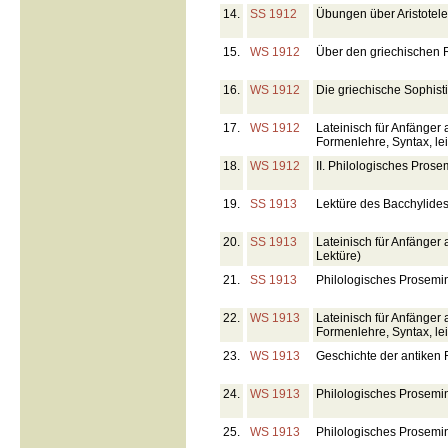
14.
SS 1912
Übungen über Aristotele
15.
WS 1912
Über den griechischen R
16.
WS 1912
Die griechische Sophisti
17.
WS 1912
Lateinisch für Anfänger 
Formenlehre, Syntax, lei
18.
WS 1912
II. Philologisches Pros
19.
SS 1913
Lektüre des Bacchylide
20.
SS 1913
Lateinisch für Anfänger
Lektüre)
21.
SS 1913
Philologisches Prosemin
22.
WS 1913
Lateinisch für Anfänger 
Formenlehre, Syntax, lei
23.
WS 1913
Geschichte der antiken 
24.
WS 1913
Philologisches Prosemin
25.
WS 1913
Philologisches Prosemin