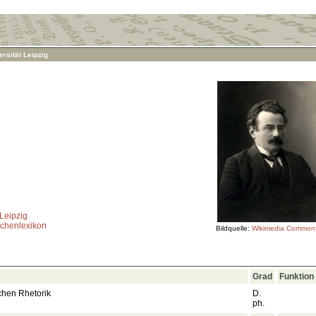
rsität Leipzig
 Leipzig
rchenlexikon
Bildquelle:
Wikimedia Common
Grad
Funktion
chen Rhetorik
D.
ph.