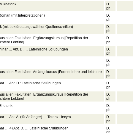
s Rhetorik
D.
ph.
oman (mit Interpretationen)
D.
ph.
k (mit Lektüre ausgewählter Quellenschriften)
D.
ph.
aus allen Fakultäten: Ergänzungskursus [Repetition der
D.
chtere Lektüre]
ph.
eminar … Abt. D. … Lateinische Stilübungen
D.
ph.
s
D.
ph.
 aus allen Fakultäten: Anfangskursus (Formenlehre und leichtere
D.
ph.
ar … Abt. D.: Lateinische Stilübungen
D.
ph.
aus allen Fakultäten: Ergänzungskursus [Repetition der
D.
chtere Lektüre]
ph.
Rhetorik
D.
ph.
ar … Abt. A. (für Anfänger) … Terenz Hecyra
D.
ph.
ar … 4) Abt. D. … Lateinische Stilübungen
D.
ph.