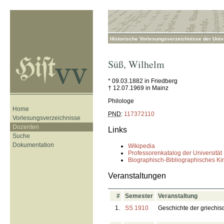
Historische Vorlesungsverzeichnisse der Unive
Süß
,
Wilhelm
* 09.03.1882 in Friedberg
† 12.07.1969 in Mainz
Philologe
Home
PND
:
117372110
Vorlesungsverzeichnisse
Dozenten
Links
Suche
Dokumentation
Wikipedia
Professorenkatalog der Universität
Biographisch-Bibliographisches Ki
Veranstaltungen
#
Semester
Veranstaltung
1.
SS 1910
Geschichte der griechis