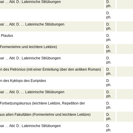
ar … Abt. D.: Lateinische Stilübungen
D.
ph.
D.
ph.
ar … Abt. D. … Lateinische Stilübungen
D.
ph.
 Plautus
D.
ph.
(Formenlehre und leichtere Lektüre)
D.
ph.
ar … Abt. D.: Lateinische Stilübungen
D.
ph.
on des Petronius (mit einer Einleitung über den antiken Roman)
D.
ph.
ion des Kyklops des Euripides
D.
ph.
ar … Abt. D. … Lateinische Stilübungen
D.
ph.
 Fortsetzungskursus (leichtere Lektüre, Repetition der
D.
ph.
aus allen Fakultäten (Formenlehre und leichtere Lektüre)
D.
ph.
ar … Abt. D.: Lateinische Stilübungen
D.
ph.