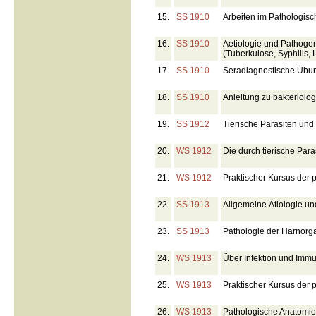
15.
SS 1910
Arbeiten im Pathologische
16.
SS 1910
Aetiologie und Pathogen
(Tuberkulose, Syphilis, 
17.
SS 1910
Seradiagnostische Übu
18.
SS 1910
Anleitung zu bakteriolo
19.
SS 1912
Tierische Parasiten und
20.
WS 1912
Die durch tierische Pa
21.
WS 1912
Praktischer Kursus der 
22.
SS 1913
Allgemeine Ätiologie und
23.
SS 1913
Pathologie der Harnorg
24.
WS 1913
Über Infektion und Immu
25.
WS 1913
Praktischer Kursus der 
26.
WS 1913
Pathologische Anatomie