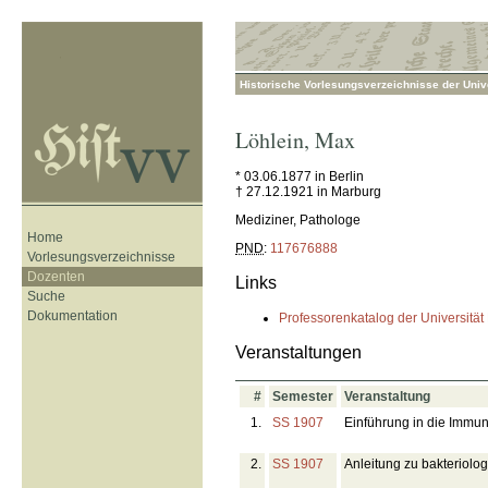
Historische Vorlesungsverzeichnisse der Unive
Löhlein
,
Max
* 03.06.1877 in Berlin
† 27.12.1921 in Marburg
Mediziner, Pathologe
Home
PND
:
117676888
Vorlesungsverzeichnisse
Dozenten
Links
Suche
Dokumentation
Professorenkatalog der Universität
Veranstaltungen
#
Semester
Veranstaltung
1.
SS 1907
Einführung in die Immun
2.
SS 1907
Anleitung zu bakteriolo