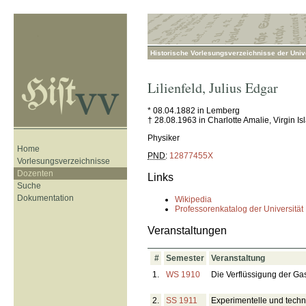
Historische Vorlesungsverzeichnisse der Unive
Lilienfeld
,
Julius Edgar
* 08.04.1882 in Lemberg
† 28.08.1963 in Charlotte Amalie, Virgin Is
Physiker
Home
PND
:
12877455X
Vorlesungsverzeichnisse
Dozenten
Links
Suche
Dokumentation
Wikipedia
Professorenkatalog der Universität
Veranstaltungen
#
Semester
Veranstaltung
1.
WS 1910
Die Verflüssigung der Ga
2.
SS 1911
Experimentelle und techn