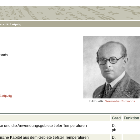
rsität Leipzig
lands
 Leipzig
Bildquelle:
Wikimedia Commons
Grad
Funktion
se und die Anwendungsgebiete tiefer Temperaturen
D.
ph.
ische Kapitel aus dem Gebiete tiefster Temperaturen
D.