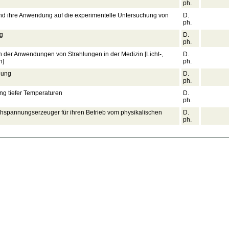
ph.
nd ihre Anwendung auf die experimentelle Untersuchung von
D.
ph.
ng
D.
ph.
 der Anwendungen von Strahlungen in der Medizin [Licht-,
D.
n]
ph.
gung
D.
ph.
g tiefer Temperaturen
D.
ph.
spannungserzeuger für ihren Betrieb vom physikalischen
D.
ph.