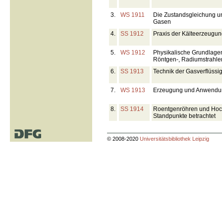
3.
WS 1911
Die Zustandsgleichung u
Gasen
4.
SS 1912
Praxis der Kälteerzeugu
5.
WS 1912
Physikalische Grundlagen
Röntgen-, Radiumstrahle
6.
SS 1913
Technik der Gasverflüssi
7.
WS 1913
Erzeugung und Anwendun
8.
SS 1914
Roentgenröhren und Hoch
Standpunkte betrachtet
© 2008-2020
Universitätsbibliothek Leipzig