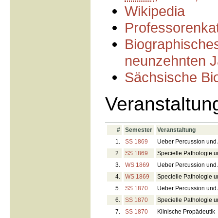
Wikipedia
Professorenkat
Biographisches
neunzehnten J
Sächsische Bio
Veranstaltun
#
Semester
Veranstaltung
1.
SS 1869
Ueber Percussion und 
2.
SS 1869
Specielle Pathologie u
3.
WS 1869
Ueber Percussion und 
4.
WS 1869
Specielle Pathologie 
5.
SS 1870
Ueber Percussion und 
6.
SS 1870
Specielle Pathologie u
7.
SS 1870
Klinische Propädeutik