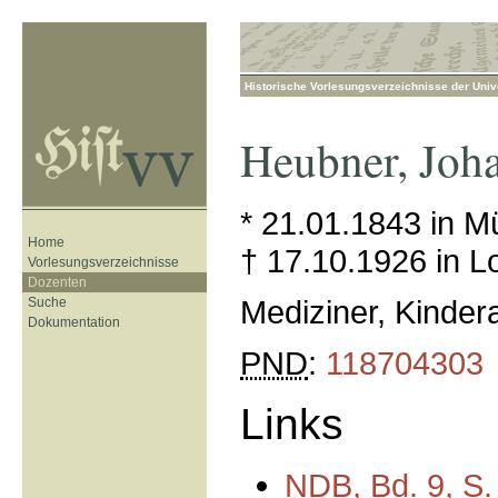
Historische Vorlesungsverzeichnisse der Unive
Heubner
,
Joh
* 21.01.1843 in Mü
Home
† 17.10.1926 in L
Vorlesungsverzeichnisse
Dozenten
Mediziner, Kinder
Suche
Dokumentation
PND
:
118704303
Links
NDB
, Bd. 9, S