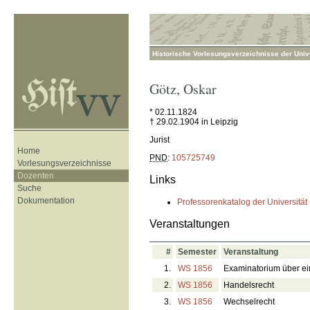
Historische Vorlesungsverzeichnisse der Unive
Götz
,
Oskar
* 02.11.1824
† 29.02.1904 in Leipzig
Jurist
Home
PND
:
105725749
Vorlesungsverzeichnisse
Dozenten
Links
Suche
Dokumentation
Professorenkatalog der Universität
Veranstaltungen
#
Semester
Veranstaltung
1.
WS 1856
Examinatorium über ei
2.
WS 1856
Handelsrecht
3.
WS 1856
Wechselrecht