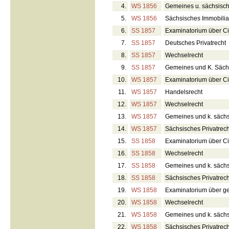
4.
WS 1856
Gemeines u. sächsisc
5.
WS 1856
Sächsisches Immobilia
6.
SS 1857
Examinatorium über Civ
7.
SS 1857
Deutsches Privatrecht
8.
SS 1857
Wechselrecht
9.
SS 1857
Gemeines und K. Säch
10.
WS 1857
Examinatorium über Civ
11.
WS 1857
Handelsrecht
12.
WS 1857
Wechselrecht
13.
WS 1857
Gemeines und k. sächs
14.
WS 1857
Sächsisches Privatrech
15.
SS 1858
Examinatorium über Civ
16.
SS 1858
Wechselrecht
17.
SS 1858
Gemeines und k. sächs
18.
SS 1858
Sächsisches Privatrech
19.
WS 1858
Examinatorium über ge
20.
WS 1858
Wechselrecht
21.
WS 1858
Gemeines und k. sächs
22.
WS 1858
Sächsisches Privatrech