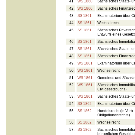
41.
WS 1860
Sächsisches Staats- u
42.
WS 1860
Sächsisches Finanzrec
43.
SS 1861
Examinatorium über Civ
44.
SS 1861
Wechselrecht
45.
SS 1861
Sächsisches Privatrech
Entwurfs eines Gesetz
46.
SS 1861
Sächsisches Immobiliar
47.
SS 1861
Sächsisches Staats- u
48.
SS 1861
Sächsisches Finanzrec
49.
WS 1861
Examinatorium über Civ
50.
WS 1861
Wechselrecht
51.
WS 1861
Gemeines und Sächsis
52.
WS 1861
Sächsisches Immobilia
Civligesetzbuchs)
53.
WS 1861
Sächsisches Staats- u
54.
SS 1862
Examinatorium über Civ
55.
SS 1862
Handelsrecht (in Verb.
Obligationenrechte)
56.
SS 1862
Wechselrecht
57.
SS 1862
Sächsisches Immobilia
bürgerlichen Gesetzb