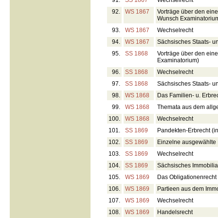
91.
SS 1867
Wechselrecht
92.
WS 1867
Vorträge über den ein
Wunsch Examinatoriu
93.
WS 1867
Wechselrecht
94.
WS 1867
Sächsisches Staats- u
95.
SS 1868
Vorträge über den ein
Examinatorium)
96.
SS 1868
Wechselrecht
97.
SS 1868
Sächsisches Staats- u
98.
WS 1868
Das Familien- u. Erbre
99.
WS 1868
Themata aus dem allge
100.
WS 1868
Wechselrecht
101.
SS 1869
Pandekten-Erbrecht (in
102.
SS 1869
Einzelne ausgewählte 
103.
SS 1869
Wechselrecht
104.
SS 1869
Sächsisches Immobilia
105.
WS 1869
Das Obligationenrecht
106.
WS 1869
Partieen aus dem Immo
107.
WS 1869
Wechselrecht
108.
WS 1869
Handelsrecht