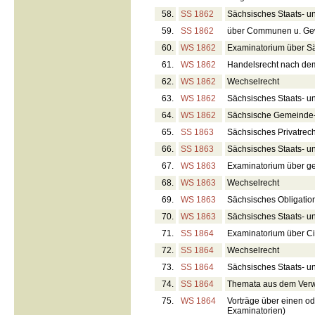
58.
SS 1862
Sächsisches Staats- u
59.
SS 1862
über Communen u. Ge
60.
WS 1862
Examinatorium über Sä
61.
WS 1862
Handelsrecht nach de
62.
WS 1862
Wechselrecht
63.
WS 1862
Sächsisches Staats- u
64.
WS 1862
Sächsische Gemeinde
65.
SS 1863
Sächsisches Privatrech
66.
SS 1863
Sächsisches Staats- u
67.
WS 1863
Examinatorium über ge
68.
WS 1863
Wechselrecht
69.
WS 1863
Sächsisches Obligatio
70.
WS 1863
Sächsisches Staats- u
71.
SS 1864
Examinatorium über Civ
72.
SS 1864
Wechselrecht
73.
SS 1864
Sächsisches Staats- u
74.
SS 1864
Themata aus dem Verw
75.
WS 1864
Vorträge über einen o
Examinatorien)