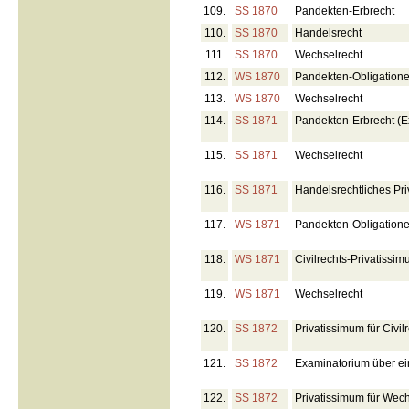
109.
SS 1870
Pandekten-Erbrecht
110.
SS 1870
Handelsrecht
111.
SS 1870
Wechselrecht
112.
WS 1870
Pandekten-Obligatione
113.
WS 1870
Wechselrecht
114.
SS 1871
Pandekten-Erbrecht (E
115.
SS 1871
Wechselrecht
116.
SS 1871
Handelsrechtliches Pr
117.
WS 1871
Pandekten-Obligatione
118.
WS 1871
Civilrechts-Privatissi
119.
WS 1871
Wechselrecht
120.
SS 1872
Privatissimum für Civil
121.
SS 1872
Examinatorium über ei
122.
SS 1872
Privatissimum für Wec