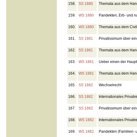
158.
SS 1880
Themata aus dem Hande
159.
WS 1880
Pandekten, Erb- und n
160.
WS 1880
Themata aus dem Civil
161.
SS 1881
Privatissimum über ei
162.
SS 1881
Themata aus dem Hande
163.
WS 1881
Ueber einen der Haupt
164.
WS 1881
Themata aus dem Hand
165.
SS 1882
Wechselrecht
166.
SS 1882
Internationales Privatr
167.
SS 1882
Privatissimum über ei
168.
WS 1882
Internationales Privatr
169.
WS 1882
Pandekten (Familien- u