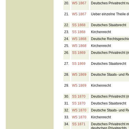
20.
WS 1867
Deutsches Privatrecht n
21.
WS 1867
Ueber einzelne Theile 
22.
SS 1868
Deutsches Staatsrecht
23.
SS 1868
Kirchenrecht
24.
WS 1868
Deutsche Rechtsgeschi
25.
WS 1868
Kirchenrecht
26.
SS 1869
Deutsches Privatrecht (
27.
SS 1869
Deutsches Staatsrecht
28.
WS 1869
Deutsche Staats- und R
29.
WS 1869
Kirchenrecht
30.
SS 1870
Deutsches Privatrecht (
31.
SS 1870
Deutsches Staatsrecht
32.
WS 1870
Deutsche Staats- und R
33.
WS 1870
Kirchenrecht
34.
SS 1871
Deutsches Privatrecht 
deutschen Privatrechts, 