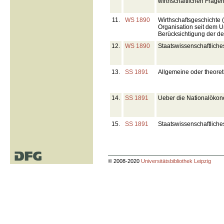
wirthschaftlichen Frage
11.
WS 1890
Wirthschaftsgeschichte (
Organisation seit dem 
Berücksichtigung der de
12.
WS 1890
Staatswissenschaftlich
13.
SS 1891
Allgemeine oder theore
14.
SS 1891
Ueber die Nationalökon
15.
SS 1891
Staatswissenschaftlich
© 2008-2020
Universitätsbibliothek Leipzig