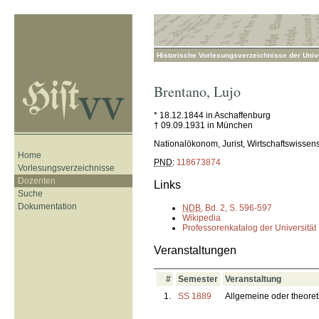
Historische Vorlesungsverzeichnisse der Unive
Brentano
,
Lujo
* 18.12.1844 in Aschaffenburg
† 09.09.1931 in München
Nationalökonom, Jurist, Wirtschaftswissens
Home
PND
:
118673874
Vorlesungsverzeichnisse
Dozenten
Links
Suche
Dokumentation
NDB
, Bd. 2, S. 596-597
Wikipedia
Professorenkatalog der Universität
Veranstaltungen
#
Semester
Veranstaltung
1.
SS 1889
Allgemeine oder theore