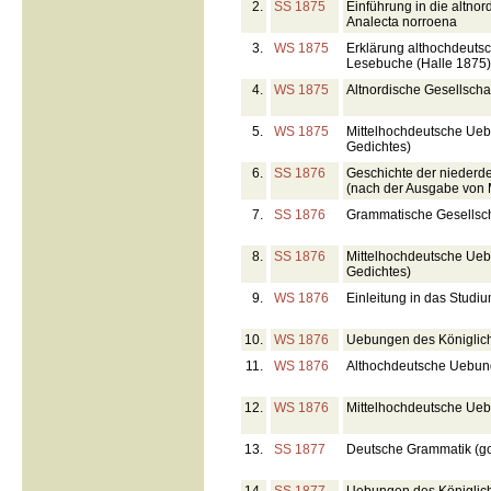
2.
SS 1875
Einführung in die altn
Analecta norroena
3.
WS 1875
Erklärung althochdeuts
Lesebuche (Halle 1875)
4.
WS 1875
Altnordische Gesellschaf
5.
WS 1875
Mittelhochdeutsche Ueb
Gedichtes)
6.
SS 1876
Geschichte der niederde
(nach der Ausgabe von 
7.
SS 1876
Grammatische Gesellsch
8.
SS 1876
Mittelhochdeutsche Ueb
Gedichtes)
9.
WS 1876
Einleitung in das Stud
10.
WS 1876
Uebungen des Königliche
11.
WS 1876
Althochdeutsche Uebun
12.
WS 1876
Mittelhochdeutsche Uebu
13.
SS 1877
Deutsche Grammatik (got