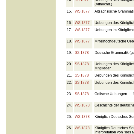
14.
SS 1877
Uebungen des Königlich
(Althochd.)
15.
WS 1877
Altsächsische Grammatik
16.
WS 1877
Uebungen des Königlic
17.
WS 1877
Uebungen im Königlich
18.
WS 1877
Mittelhochdeutsche Uebu
19.
SS 1878
Deutsche Grammatik (got
20.
SS 1878
Uebungen des Königlic
Mitglieder
21.
SS 1878
Uebungen des Königliche
22.
SS 1878
Uebungen des Königlic
23.
SS 1878
Gotische Uebungen … fü
24.
WS 1878
Geschichte der deutschen
25.
WS 1878
Königlich Deutsches Se
26.
WS 1878
Königlich Deutsches Se
Interpretation von "des 