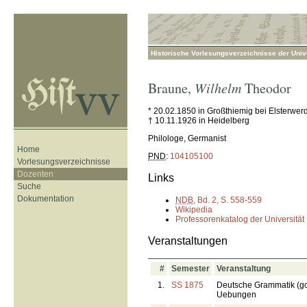
Historische Vorlesungsverzeichnisse der Unive
Braune
,
Wilhelm
Theodor
* 20.02.1850 in Großthiemig bei Elsterwer
† 10.11.1926 in Heidelberg
Philologe, Germanist
Home
PND
:
104105100
Vorlesungsverzeichnisse
Dozenten
Links
Suche
Dokumentation
NDB
, Bd. 2, S. 558-559
Wikipedia
Professorenkatalog der Universität
Veranstaltungen
#
Semester
Veranstaltung
1.
SS 1875
Deutsche Grammatik (go
Uebungen