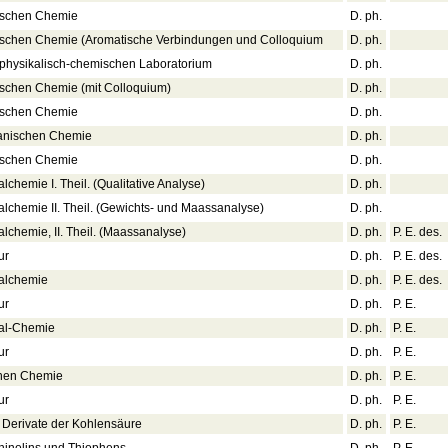
nischen Chemie
D. ph.
nischen Chemie (Aromatische Verbindungen und Colloquium
D. ph.
physikalisch-chemischen Laboratorium
D. ph.
ischen Chemie (mit Colloquium)
D. ph.
nischen Chemie
D. ph.
ganischen Chemie
D. ph.
nischen Chemie
D. ph.
chemie I. Theil. (Qualitative Analyse)
D. ph.
lchemie II. Theil. (Gewichts- und Maassanalyse)
D. ph.
lchemie, II. Theil. (Maassanalyse)
D. ph.
P. E. des.
ur
D. ph.
P. E. des.
talchemie
D. ph.
P. E. des.
ur
D. ph.
P. E.
tal-Chemie
D. ph.
P. E.
ur
D. ph.
P. E.
chen Chemie
D. ph.
P. E.
ur
D. ph.
P. E.
Derivate der Kohlensäure
D. ph.
P. E.