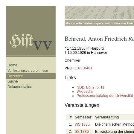
Historische Vorlesungsverzeichnisse der Unive
Behrend
,
Anton Friedrich
Ro
* 17.12.1856 in Harburg
† 15.09.1926 in Hannover
Chemiker
Home
PND
:
116110481
Vorlesungsverzeichnisse
Dozenten
Links
Suche
Dokumentation
NDB
, Bd. 2, S. 11
Wikipedia
Professorenkatalog der Universität
Veranstaltungen
#
Semester
Veranstaltung
1.
WS 1885
Die chemischen Method
2.
SS 1886
Entwickelung der chemi