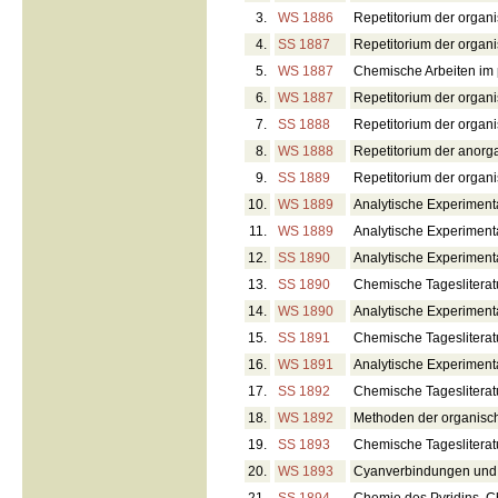
3.
WS 1886
Repetitorium der orga
4.
SS 1887
Repetitorium der orga
5.
WS 1887
Chemische Arbeiten im 
6.
WS 1887
Repetitorium der organ
7.
SS 1888
Repetitorium der orga
8.
WS 1888
Repetitorium der anor
9.
SS 1889
Repetitorium der orga
10.
WS 1889
Analytische Experimental
11.
WS 1889
Analytische Experimenta
12.
SS 1890
Analytische Experimenta
13.
SS 1890
Chemische Tagesliterat
14.
WS 1890
Analytische Experimen
15.
SS 1891
Chemische Tagesliterat
16.
WS 1891
Analytische Experimen
17.
SS 1892
Chemische Tagesliterat
18.
WS 1892
Methoden der organis
19.
SS 1893
Chemische Tagesliterat
20.
WS 1893
Cyanverbindungen und 