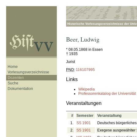
Historische Vorlesungsverzeichnisse der Unive
Beer
,
Ludwig
* 08.05.1868 in Essen
† 1935
Jurist
Home
PND
:
116107995
Vorlesungsverzeichnisse
Dozenten
Links
Suche
Dokumentation
Wikipedia
Professorenkatalog der Universität
Veranstaltungen
#
Semester
Veranstaltung
1.
SS 1901
Deutsches bürgerliches 
2.
SS 1901
Exegese ausgewählter S