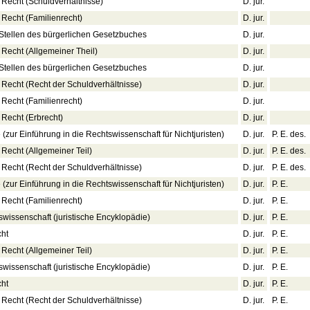
 Recht (Schuldverhältnisse)
D. jur.
 Recht (Familienrecht)
D. jur.
tellen des bürgerlichen Gesetzbuches
D. jur.
Recht (Allgemeiner Theil)
D. jur.
tellen des bürgerlichen Gesetzbuches
D. jur.
 Recht (Recht der Schuldverhältnisse)
D. jur.
 Recht (Familienrecht)
D. jur.
 Recht (Erbrecht)
D. jur.
(zur Einführung in die Rechtswissenschaft für Nichtjuristen)
D. jur.
P. E. des.
Recht (Allgemeiner Teil)
D. jur.
P. E. des.
 Recht (Recht der Schuldverhältnisse)
D. jur.
P. E. des.
(zur Einführung in die Rechtswissenschaft für Nichtjuristen)
D. jur.
P. E.
 Recht (Familienrecht)
D. jur.
P. E.
swissenschaft (juristische Encyklopädie)
D. jur.
P. E.
cht
D. jur.
P. E.
Recht (Allgemeiner Teil)
D. jur.
P. E.
swissenschaft (juristische Encyklopädie)
D. jur.
P. E.
cht
D. jur.
P. E.
 Recht (Recht der Schuldverhältnisse)
D. jur.
P. E.