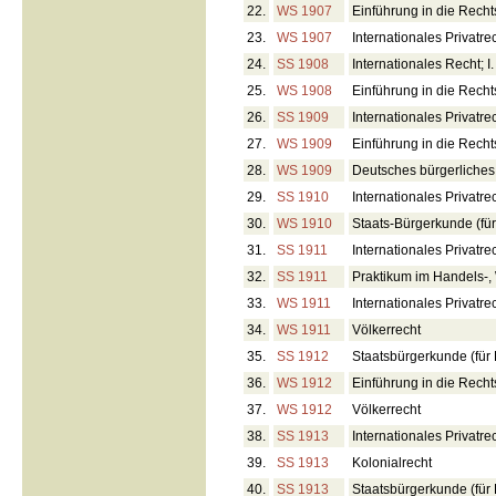
22.
WS 1907
Einführung in die Recht
23.
WS 1907
Internationales Privatre
24.
SS 1908
Internationales Recht; I. 
25.
WS 1908
Einführung in die Recht
26.
SS 1909
Internationales Privatre
27.
WS 1909
Einführung in die Recht
28.
WS 1909
Deutsches bürgerliches
29.
SS 1910
Internationales Privatre
30.
WS 1910
Staats-Bürgerkunde (für
31.
SS 1911
Internationales Privatre
32.
SS 1911
Praktikum im Handels-, 
33.
WS 1911
Internationales Privatre
34.
WS 1911
Völkerrecht
35.
SS 1912
Staatsbürgerkunde (für 
36.
WS 1912
Einführung in die Recht
37.
WS 1912
Völkerrecht
38.
SS 1913
Internationales Privatre
39.
SS 1913
Kolonialrecht
40.
SS 1913
Staatsbürgerkunde (für 