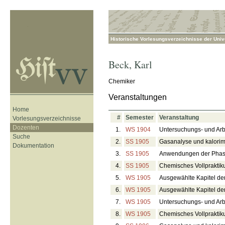
Historische Vorlesungsverzeichnisse der Unive
Beck
,
Karl
Chemiker
Veranstaltungen
Home
#
Semester
Veranstaltung
Vorlesungsverzeichnisse
Dozenten
1.
WS 1904
Untersuchungs- und Ar
Suche
2.
SS 1905
Gasanalyse und kalorim
Dokumentation
3.
SS 1905
Anwendungen der Phase
4.
SS 1905
Chemisches Vollpraktik
5.
WS 1905
Ausgewählte Kapitel der
6.
WS 1905
Ausgewählte Kapitel de
7.
WS 1905
Untersuchungs- und Ar
8.
WS 1905
Chemisches Vollpraktik